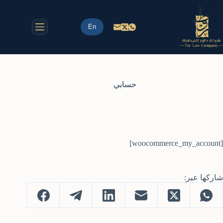
لتجاوز
لى
لمحتوى
En
حسابي
[woocommerce_my_account]
شاركها عبر: