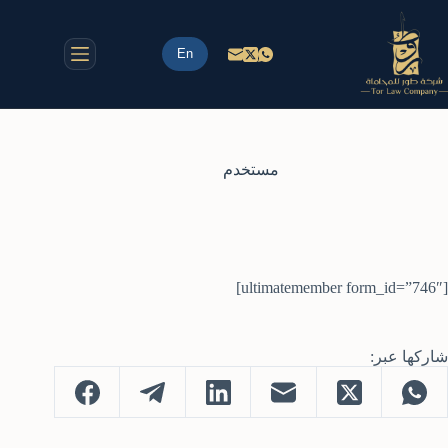
لتجاوز
لى
لمحتوى
En
مستخدم
[ultimatemember form_id=”746″]
شاركها عبر: